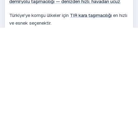
demiryolu taşımacılığı — denizden hızlı, havadan ucuz
.
Türkiye'ye komşu ülkeler için
TIR kara taşımacılığı
en hızlı
ve esnek seçenektir.
Sıkça Sorulan Sorular
Dünya ticaretinin ne kadarı deniz
yoluyla taşınır?
Konteynerleşme küresel ticareti nasıl
değiştirdi?