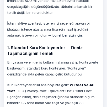
limanlarda 800 milyondan fazla konteyner hareketi
gerçekleştiğini düşündüğünüzde, türlerini anlamak bir
tercih değil, bir zorunluluktur.
İster nakliye acentesi, ister en iyi seçeneği arayan bir
ithalatçı, isterse uluslararası ticaretin nasıl işlediğini
anlamak isteyen biri olun —
bu rehber sizin için
.
1. Standart Kuru Konteynerler — Deniz
Taşımacılığının Temeli
En yaygın ve en geniş kullanım alanına sahip konteynerle
başlayalım: standart kuru konteyner. "Konteyner"
denildiğinde akla gelen kapalı çelik kutudur bu.
Kuru konteynerler iki ana boyutta gelir:
20 feet ve 40
feet.
TEU (Twenty-foot Equivalent Unit / Yirmi Foot
Eşdeğer Birim), deniz taşımacılığındaki standart ölçüm
birimidir. 28 tona kadar yük taşır ve yaklaşık 33