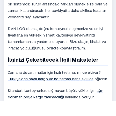
bir sistemdir. Türler arasındaki farkları bilmek size para ve
zaman kazandıracak, her sevkiyatta daha akıllıca kararlar
vermenizi sağlayacaktır.
DVN LOG olarak, doğru konteyneri seçmenize ve en iyi
fiyatlarla en yüksek hizmet kalitesiyle sevkiyatınızı
tamamlamanıza yardımcı oluyoruz. Bize ulaşın, ithalat ve
ihracat yolculuğunuzu birlikte kolaylaştıralım.
İlginizi Çekebilecek İlgili Makaleler
Zamana duyarlı mallar için hızlı teslimat mı gerekiyor?
Türkiye'den hava kargo ve ne zaman daha akıllıca
öğrenin.
Standart konteynerlere sığmayan büyük yükler için
ağır
ekipman proje kargo taşımacılığı
hakkında okuyun.
Konteyneri seçtikten sonra gümrük taşımasına ihtiyacınız
olacak —
yeni ithalatçılar için gümrük clearance rehberi'ni